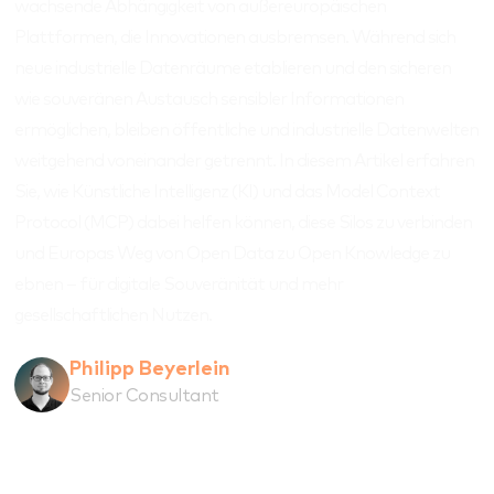
wachsende Abhängigkeit von außereuropäischen
Plattformen, die Innovationen ausbremsen. Während sich
neue industrielle Datenräume etablieren und den sicheren
wie souveränen Austausch sensibler Informationen
ermöglichen, bleiben öffentliche und industrielle Datenwelten
weitgehend voneinander getrennt. In diesem Artikel erfahren
Sie, wie Künstliche Intelligenz (KI) und das Model Context
Protocol (MCP) dabei helfen können, diese Silos zu verbinden
und Europas Weg von Open Data zu Open Knowledge zu
ebnen – für digitale Souveränität und mehr
gesellschaftlichen Nutzen.
Philipp Beyerlein
Senior Consultant